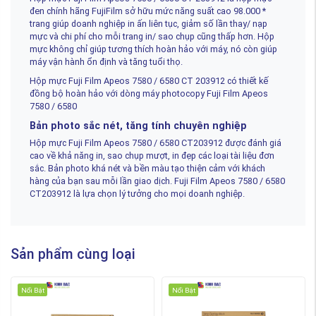
đen chính hãng FujiFilm sở hữu mức năng suất cao 98.000 *
trang giúp doanh nghiệp in ấn liên tục, giảm số lần thay/ nạp
mực và chi phí cho mỗi trang in/ sao chụp cũng thấp hơn. Hộp
mực không chỉ giúp tương thích hoàn hảo với máy, nó còn giúp
máy vận hành ổn định và tăng tuổi thọ.
Hộp mực Fuji Film Apeos 7580 / 6580 CT 203912 có thiết kế
đồng bộ hoàn hảo với dòng máy photocopy Fuji Film Apeos
7580 / 6580
Bản photo sắc nét, tăng tính chuyên nghiệp
Hộp mực Fuji Film Apeos 7580 / 6580 CT203912 được đánh giá
cao về khả năng in, sao chụp mượt, in đẹp các loại tài liệu đơn
sắc. Bản photo khá nét và bền màu tạo thiện cảm với khách
hàng của bạn sau mỗi lần giao dịch. Fuji Film Apeos 7580 / 6580
CT203912 là lựa chọn lý tưởng cho mọi doanh nghiệp.
Sản phẩm cùng loại
Nổi Bật
Nổi Bật