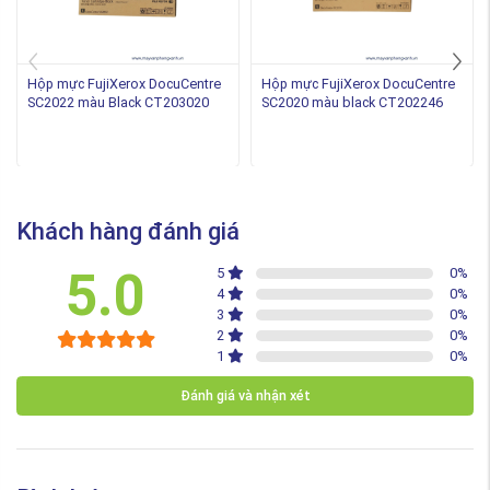
Hộp mực FujiXerox DocuCentre
Hộp mực FujiXerox DocuCentre
SC2022 màu Black CT203020
SC2020 màu black CT202246
Khách hàng đánh giá
5.0
5
0
%
4
0
%
3
0
%
2
0
%
1
0
%
Đánh giá và nhận xét