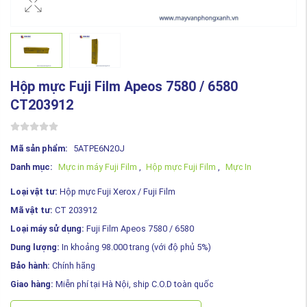
Hộp mực Fuji Film Apeos 7580 / 6580
CT203912
Mã sản phẩm:
5ATPE6N20J
Danh mục:
Mực in máy Fuji Film
,
Hộp mực Fuji Film
,
Mực In
Loại vật tư:
Hộp mực Fuji Xerox / Fuji Film
Mã vật tư:
CT 203912
Loại máy sử dụng:
Fuji Film Apeos 7580 / 6580
Dung lượng:
In khoảng 98.000 trang (với độ phủ 5%)
Bảo hành:
Chính hãng
Giao hàng:
Miễn phí tại Hà Nội, ship C.O.D toàn quốc