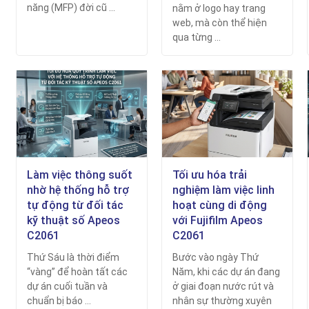
năng (MFP) đời cũ ...
nằm ở logo hay trang
web, mà còn thể hiện
qua từng ...
Làm việc thông suốt
Tối ưu hóa trải
nhờ hệ thống hỗ trợ
nghiệm làm việc linh
tự động từ đối tác
hoạt cùng di động
kỹ thuật số Apeos
với Fujifilm Apeos
C2061
C2061
Thứ Sáu là thời điểm
Bước vào ngày Thứ
“vàng” để hoàn tất các
Năm, khi các dự án đang
dự án cuối tuần và
ở giai đoạn nước rút và
chuẩn bị báo ...
nhân sự thường xuyên