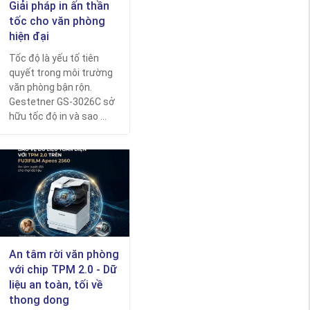
Giải pháp in ấn thần
tốc cho văn phòng
hiện đại
Tốc độ là yếu tố tiên
quyết trong môi trường
văn phòng bận rộn.
Gestetner GS-3026C sở
hữu tốc độ in và sao ...
An tâm rời văn phòng
với chip TPM 2.0 - Dữ
liệu an toàn, tối về
thong dong