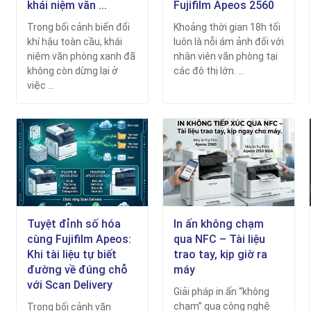
khái niệm văn ...
Fujifilm Apeos 2560
Trong bối cảnh biến đổi
Khoảng thời gian 18h tối
khí hậu toàn cầu, khái
luôn là nỗi ám ảnh đối với
niệm văn phòng xanh đã
nhân viên văn phòng tại
không còn dừng lại ở
các đô thị lớn. ...
việc ...
Tuyệt đỉnh số hóa
In ấn không chạm
cùng Fujifilm Apeos:
qua NFC – Tài liệu
Khi tài liệu tự biết
trao tay, kịp giờ ra
đường về đúng chỗ
máy
với Scan Delivery
Giải pháp in ấn “không
chạm” qua công nghệ
Trong bối cảnh văn