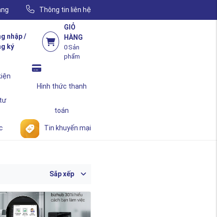
àng
Thông tin liên hệ
GIỎ
g nhập /
HÀNG
g ký
0
Sản
phẩm
kiện
Hình thức thanh
 tư
toán
c
Tin khuyến mại
Sắp xếp