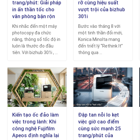
trang/phút: Giải pháp
rỡ cùng hiệu suất
in ấn thần tốc cho
vượt trội của bizhub
văn phòng bận rộn
301i
Khi nhắc đến một máy
Bước vào tháng 8 với
photocopy đa chức
một tinh thần đổi mới,
năng, thông số tốc độ in
Konica Minolta mang
luôn là thước đo đầu
đến triết lý “Rethink It”
tiên. Với bizhub 301i , ...
thông qua ...
Kiến tạo ốc đảo làm
Đập tan nỗi lo kẹt
việc trong lành: Khi
việc giờ cao điểm
công nghệ Fujifilm
cùng sức mạnh 25
Apeos định nghĩa lại
trang/phút của