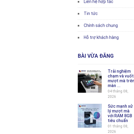
Liên hệ hợp tác
Tin tức
Chính sách chung
Hỗ trợ khách hàng
BÀI VỪA ĐĂNG
Trải nghiệm
chạm và vuốt
mượt mà trê
màn ...
04 tháng 08,
2026
Sức mạnh xử
lý mượt mà
với RAM 8GB
tiêu chuẩn
01 tháng 08,
2026