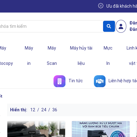
Ưu đãi khách h
Đăn
Đăn
Máy
Máy
Máy
Máy hủy tài
Mực
Linh 
tocopy
in
Scan
liệu
In
vật
Tin tức
Liên hệ hợp tá
ết
Hiển thị:
12
/
24
/
36