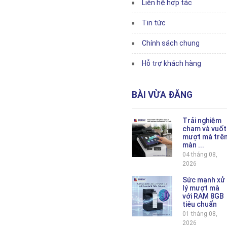
Liên hệ hợp tác
Tin tức
Chính sách chung
Hỗ trợ khách hàng
BÀI VỪA ĐĂNG
Trải nghiệm
chạm và vuốt
mượt mà trê
màn ...
04 tháng 08,
2026
Sức mạnh xử
lý mượt mà
với RAM 8GB
tiêu chuẩn
01 tháng 08,
2026