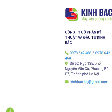
CÔNG TY CỔ PHẦN KỸ
THUẬT VÀ ĐẦU TƯ KINH
BẮC
0978 642 468
/
0978 642
468
Số 52, Ngõ 135, phố
Nguyễn Văn Cừ, Phường Bồ
Đề, Thành phố Hà Nội.
kinhbac.kbj@gmail.com
ger