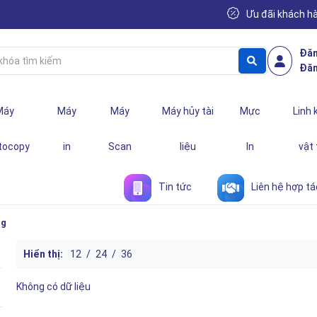
Ưu đãi khách h
Đăn
Đăn
Máy
Máy
Máy
Máy hủy tài
Mực
Linh 
tocopy
in
Scan
liệu
In
vật
Tin tức
Liên hệ hợp tá
ng
Hiển thị:
12
/
24
/
36
Không có dữ liệu