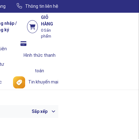
àng
Thông tin liên hệ
GIỎ
g nhập /
HÀNG
g ký
0
Sản
phẩm
kiện
Hình thức thanh
 tư
toán
c
Tin khuyến mại
Sắp xếp