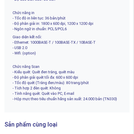
Chức năng in
- Tốc độ in liên tục: 36 bản/phút
- Độ phân giải in: 1800 x 600 dpi, 1200 x 1200 dpi
- Ngôn ngữ in chuẩn: PCL5/PCL6
Giao diện kết nối:
- Ethernet: 1000BASE-T / 100BASE-TX / 10BASE-T
- USB 2.0
- Wifi: (option)
Chức năng Scan
- Kiểu quét: Quét đen trắng, quét màu
- Độ phân giải quét tối đa: 600 x 600 dpi
- Tốc độ quét (Trắng đen/màu): 80 trang/phút
- Tích hợp 2 đèn quét: Không
- Tính năng quét: Quét vào PC, E-mail
- Hộp mực theo tiêu chuẩn hãng sản xuất: 24.000 bản (TN330)
Sản phẩm cùng loại