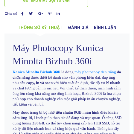
GỬI BÁO GIÁ / GỌI TƯ VẤN
Chia sẻ:
THÔNG SỐ KỸ THUẬT
ĐÁNH GIÁ
BÌNH LUẬN
Máy Photocopy Konica
Minolta Bizhub 360i
Konica Minolta Bizhub 360i
là dòng
máy photocopy đen trắng
đa
chức năng
được thiết kế dành cho văn phòng hiện đại, đáp ứng
nhu cầu
copy, in và scan
với hiệu suất ổn định, tốc độ xử lý nhanh
và chất lượng bản in sắc nét. Với thiết kế thân thiện, màn hình cảm
ứng lớn cùng khả năng mở rộng linh hoạt, Bizhub 360i là lựa chọn
phù hợp cho doanh nghiệp cần một giải pháp in ấn chuyên nghiệp,
tiết kiệm và bền bỉ.
Máy được trang bị
bộ nhớ tiêu chuẩn 8GB
,
màn hình điều khiển
cảm ứng 10,1 inch
giúp thao tác dễ dàng và trực quan. Ổ cứng SSD
dung lượng
256GB
, có thể tùy chọn nâng cấp lên
1TB SSD
, hỗ trợ
xử lý dữ liệu nhanh hơn và tăng hiệu quả vận hành. Thời gian sấy
chỉ
12 giây
giúp rút ngắn thời gian chờ đợi, nâng cao năng suất