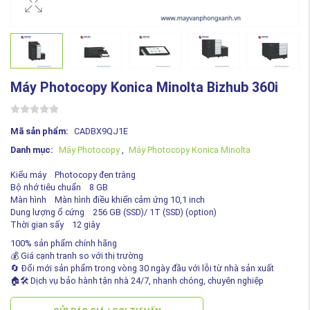
Máy Photocopy Konica Minolta Bizhub 360i
Mã sản phẩm:
CADBX9QJ1E
Danh mục:
Máy Photocopy
,
Máy Photocopy Konica Minolta
Kiểu máy Photocopy đen trắng
Bộ nhớ tiêu chuẩn 8 GB
Màn hình Màn hình điều khiển cảm ứng 10,1 inch
Dung lượng ổ cứng 256 GB (SSD)/ 1T (SSD) (option)
Thời gian sấy 12 giây
100% sản phẩm chính hãng
💰 Giá cạnh tranh so với thị trường
🔄 Đổi mới sản phẩm trong vòng 30 ngày đầu với lỗi từ nhà sản xuất
🏠🛠️ Dịch vụ bảo hành tận nhà 24/7, nhanh chóng, chuyên nghiệp