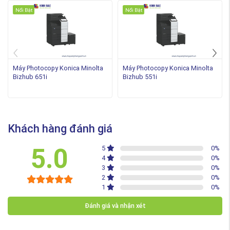
Nổi Bật
Nổi Bật
Máy Photocopy Konica Minolta
Máy Photocopy Konica Minolta
Bizhub 651i
Bizhub 551i
Khách hàng đánh giá
5.0
5
0
%
4
0
%
3
0
%
2
0
%
1
0
%
Đánh giá và nhận xét