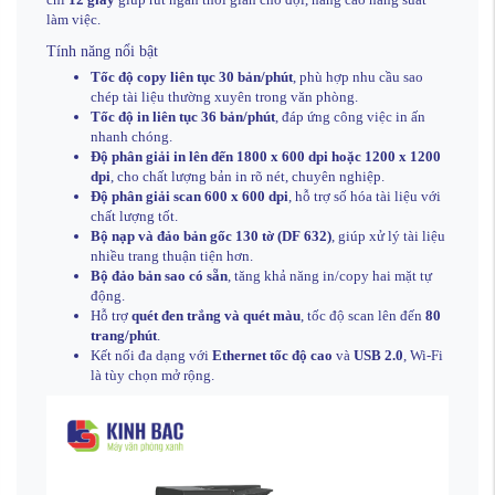
làm việc.
Tính năng nổi bật
Tốc độ copy liên tục 30 bản/phút
, phù hợp nhu cầu sao
chép tài liệu thường xuyên trong văn phòng.
Tốc độ in liên tục 36 bản/phút
, đáp ứng công việc in ấn
nhanh chóng.
Độ phân giải in lên đến 1800 x 600 dpi hoặc 1200 x 1200
dpi
, cho chất lượng bản in rõ nét, chuyên nghiệp.
Độ phân giải scan 600 x 600 dpi
, hỗ trợ số hóa tài liệu với
chất lượng tốt.
Bộ nạp và đảo bản gốc 130 tờ (DF 632)
, giúp xử lý tài liệu
nhiều trang thuận tiện hơn.
Bộ đảo bản sao có sẵn
, tăng khả năng in/copy hai mặt tự
động.
Hỗ trợ
quét đen trắng và quét màu
, tốc độ scan lên đến
80
trang/phút
.
Kết nối đa dạng với
Ethernet tốc độ cao
và
USB 2.0
, Wi-Fi
là tùy chọn mở rộng.