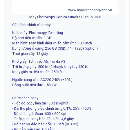
Máy Photocopy Konica Minolta Bizhub 360i
Cấu hình chính của máy
Kiểu máy: Photocopy đen trắng
Bộ nhớ tiêu chuẩn: 8 GB
Màn hình: Màn hình điều khiển cảm ứng 10,1 inch
Dung lượng ổ cứng: 256 GB (SSD) / 1T (SSD) (option)
Thời gian sấy: 12 giây
Khổ giấy: Tối thiểu A6; Tối đa A3
Trữ lượng giấy: 500 tờ (2 khay); khay tay 150 tờ
Khay giấy ra tiêu chuẩn: 250 tờ
Nguồn cung cấp: AC220-240V (±10%)
Công suất tiêu thụ: 1,58 kW
Chức năng copy
- Tốc độ copy liên tục: 30 bản/phút
- Dải thu phóng điều chỉnh từng 0,1%: 25% - 400%
- Độ phân giải Scan: 600 x 600 dpi
- Thời gian copy bản đầu tiên: 4,6 giây
- Bộ nạp và đảo bản gốc: 130 tờ (DF 632)
- Bộ đảo bản sao: Có sẵn