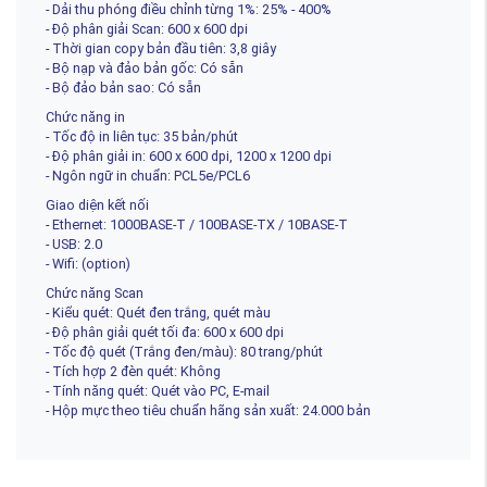
- Dải thu phóng điều chỉnh từng 1%: 25% - 400%
- Độ phân giải Scan: 600 x 600 dpi
- Thời gian copy bản đầu tiên: 3,8 giây
- Bộ nạp và đảo bản gốc: Có sẵn
- Bộ đảo bản sao: Có sẵn
Chức năng in
- Tốc độ in liên tục: 35 bản/phút
- Độ phân giải in: 600 x 600 dpi, 1200 x 1200 dpi
- Ngôn ngữ in chuẩn: PCL5e/PCL6
Giao diện kết nối
- Ethernet: 1000BASE-T / 100BASE-TX / 10BASE-T
- USB: 2.0
- Wifi: (option)
Chức năng Scan
- Kiểu quét: Quét đen trắng, quét màu
- Độ phân giải quét tối đa: 600 x 600 dpi
- Tốc độ quét (Trắng đen/màu): 80 trang/phút
- Tích hợp 2 đèn quét: Không
- Tính năng quét: Quét vào PC, E-mail
- Hộp mực theo tiêu chuẩn hãng sản xuất: 24.000 bản