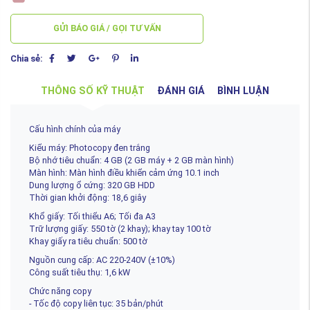
GỬI BÁO GIÁ / GỌI TƯ VẤN
Chia sẻ:
THÔNG SỐ KỸ THUẬT
ĐÁNH GIÁ
BÌNH LUẬN
Cấu hình chính của máy
Kiểu máy: Photocopy đen trắng
Bộ nhớ tiêu chuẩn: 4 GB (2 GB máy + 2 GB màn hình)
Màn hình: Màn hình điều khiển cảm ứng 10.1 inch
Dung lượng ổ cứng: 320 GB HDD
Thời gian khởi động: 18,6 giây
Khổ giấy: Tối thiểu A6; Tối đa A3
Trữ lượng giấy: 550 tờ (2 khay); khay tay 100 tờ
Khay giấy ra tiêu chuẩn: 500 tờ
Nguồn cung cấp: AC 220-240V (±10%)
Công suất tiêu thụ: 1,6 kW
Chức năng copy
- Tốc độ copy liên tục: 35 bản/phút