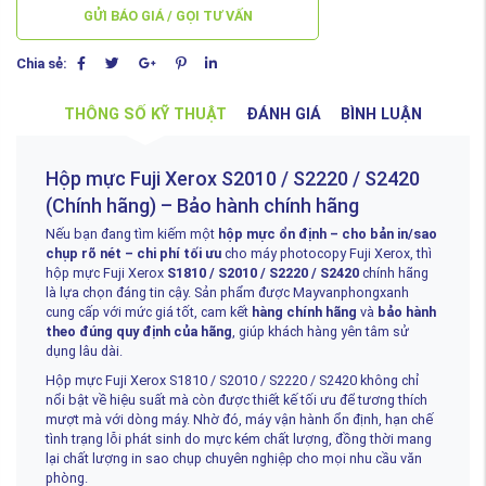
GỬI BÁO GIÁ / GỌI TƯ VẤN
Chia sẻ:
THÔNG SỐ KỸ THUẬT
ĐÁNH GIÁ
BÌNH LUẬN
Hộp mực Fuji Xerox S2010 / S2220 / S2420
(Chính hãng) – Bảo hành chính hãng
Nếu bạn đang tìm kiếm một
hộp mực ổn định – cho bản in/sao
chụp rõ nét – chi phí tối ưu
cho máy photocopy Fuji Xerox, thì
hộp mực Fuji Xerox
S1810 / S2010 / S2220 / S2420
chính hãng
là lựa chọn đáng tin cậy. Sản phẩm được Mayvanphongxanh
cung cấp với mức giá tốt, cam kết
hàng chính hãng
và
bảo hành
theo đúng quy định của hãng
, giúp khách hàng yên tâm sử
dụng lâu dài.
Hộp mực Fuji Xerox S1810 / S2010 / S2220 / S2420 không chỉ
nổi bật về hiệu suất mà còn được thiết kế tối ưu để tương thích
mượt mà với dòng máy. Nhờ đó, máy vận hành ổn định, hạn chế
tình trạng lỗi phát sinh do mực kém chất lượng, đồng thời mang
lại chất lượng in sao chụp chuyên nghiệp cho mọi nhu cầu văn
phòng.