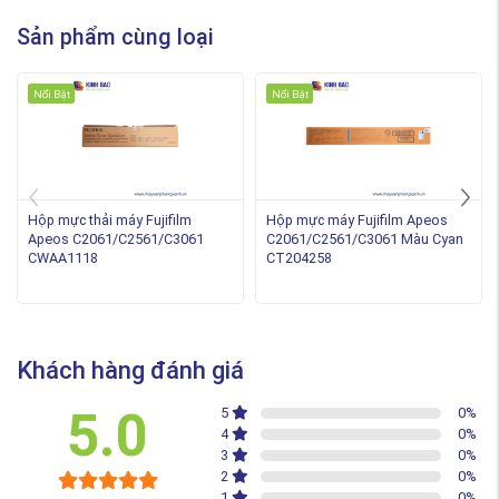
Sản phẩm cùng loại
Nổi Bật
Nổi Bật
Hộp mực thải máy Fujifilm
Hộp mực máy Fujifilm Apeos
Apeos C2061/C2561/C3061
C2061/C2561/C3061 Màu Cyan
CWAA1118
CT204258
Khách hàng đánh giá
5.0
5
0
%
4
0
%
3
0
%
2
0
%
1
0
%