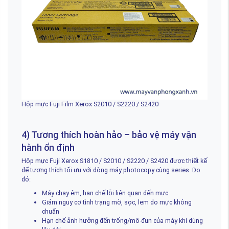
Hộp mực Fuji Film Xerox S2010 / S2220 / S2420
4) Tương thích hoàn hảo – bảo vệ máy vận
hành ổn định
Hộp mực Fuji Xerox S1810 / S2010 / S2220 / S2420 được thiết kế
để tương thích tối ưu với dòng máy photocopy cùng series. Do
đó:
Máy chạy êm, hạn chế lỗi liên quan đến mực
Giảm nguy cơ tình trạng mờ, sọc, lem do mực không
chuẩn
Hạn chế ảnh hưởng đến trống/mô-đun của máy khi dùng