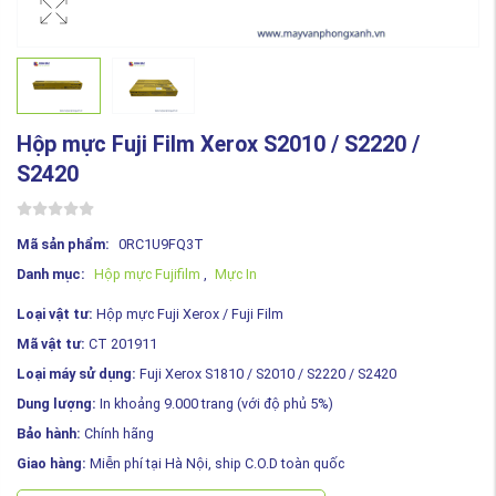
Hộp mực Fuji Film Xerox S2010 / S2220 /
S2420
Mã sản phẩm:
0RC1U9FQ3T
Danh mục:
Hộp mực Fujifilm
,
Mực In
Loại vật tư:
Hộp mực Fuji Xerox / Fuji Film
Mã vật tư:
CT 201911
Loại máy sử dụng:
Fuji Xerox S1810 / S2010 / S2220 / S2420
Dung lượng:
In khoảng 9.000 trang (với độ phủ 5%)
Bảo hành:
Chính hãng
Giao hàng:
Miễn phí tại Hà Nội, ship C.O.D toàn quốc