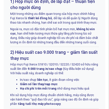
1) Hộp mực ổn định, dễ lắp đặt – thuận tiện
cho người dùng
Một trong những ưu điểm quan trọng của hộp mực chính hãng
Fuji Xerox là
thiết kế đồng bộ
, dễ lắp và dễ quản lý. Người dùng
thao tác nhanh chóng, hạn chế sai sót trong quá trình thay mực.
Ngoài ra, mực có đặc tính phân bố hạt mực mịn,
không bị vón
cục
, hạn chế hiện tượng mực thừa gây lãng phí trong lúc sử
dụng. Điều này giúp doanh nghiệp tối ưu chi phí và đảm bảo chất
lượng in ổn định từ những trang đầu đến những trang cuối cùng.
2) Hiệu suất cao 9.000 trang – giảm tần suất
thay mực
Hộp mực Fuji Xerox S1810 / S2010 / S2220 / S2420 sở hữu năng
suất lên đến
9.000 trang in/sao chụp
(tùy điều kiện sử dụng).
Với hiệu suất này, doanh nghiệp có thể:
In/sao chụp
liên tục
, ít gián đoạn công việc
Giảm số lần thay/nạp mực
Hạ chi phí trên mỗi trang
nhờ dùng mực hiệu quả
Khi sử dụng hộp mực đúng chuẩn chính hãng, máy cũng được
vận hành theo “quỹ đạo tối ưu”, giúp nâng cao độ ổn định và góp
phần
tăng tuổi thọ máy photocopy
.