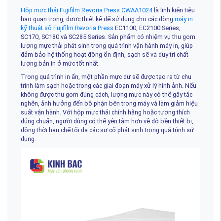
Hộp mực thải Fujifilm Revoria Press CWAA1024
là linh kiện tiêu
hao quan trọng, được thiết kế để sử dụng cho các dòng
máy in
kỹ thuật số Fujifilm Revoria Press
EC1100, EC2100 Series,
SC170, SC180 và SC285 Series. Sản phẩm có nhiệm vụ thu gom
lượng mực thải phát sinh trong quá trình vận hành máy in, giúp
đảm bảo hệ thống hoạt động ổn định, sạch sẽ và duy trì chất
lượng bản in ở mức tốt nhất.
Trong quá trình in ấn, một phần mực dư sẽ được tạo ra từ chu
trình làm sạch hoặc trong các giai đoạn máy xử lý hình ảnh. Nếu
không được thu gom đúng cách, lượng mực này có thể gây tắc
nghẽn, ảnh hưởng đến bộ phận bên trong máy và làm giảm hiệu
suất vận hành. Với hộp mực thải chính hãng hoặc tương thích
đúng chuẩn, người dùng có thể yên tâm hơn về độ bền thiết bị,
đồng thời hạn chế tối đa các sự cố phát sinh trong quá trình sử
dụng.