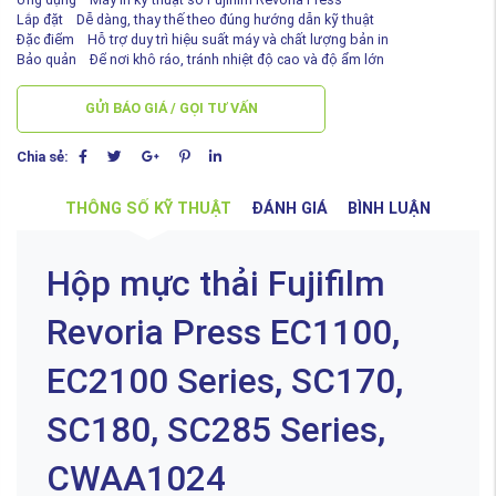
Lắp đặt Dễ dàng, thay thế theo đúng hướng dẫn kỹ thuật
Đặc điểm Hỗ trợ duy trì hiệu suất máy và chất lượng bản in
Bảo quản Để nơi khô ráo, tránh nhiệt độ cao và độ ẩm lớn
GỬI BÁO GIÁ / GỌI TƯ VẤN
Chia sẻ:
THÔNG SỐ KỸ THUẬT
ĐÁNH GIÁ
BÌNH LUẬN
Hộp mực thải Fujifilm
Revoria Press EC1100,
EC2100 Series, SC170,
SC180, SC285 Series,
CWAA1024