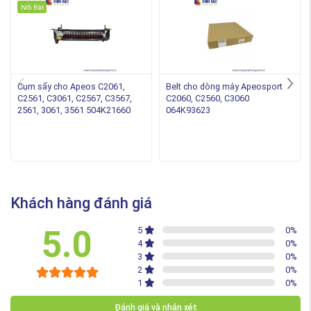
Nổi Bật
Cụm sấy cho Apeos C2061,
Belt cho dòng máy Apeosport
C2561, C3061, C2567, C3567,
C2060, C2560, C3060
2561, 3061, 3561 504K21660
064K93623
Khách hàng đánh giá
5.0
5
0
%
4
0
%
3
0
%
2
0
%
1
0
%
Đánh giá và nhận xét