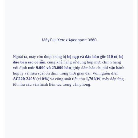
Máy Fuji Xerox Apeosport 3560
Ngoài ra, máy còn được trang bị
bộ nạp và đảo bản gốc 110 tờ
,
bộ
đảo bản sao có sẵn
, cùng khả năng sử dụng hộp mực chính hãng
với định mức
9.000 và 25.000 bản
, giúp đảm bảo chi phí vận hành
hợp lý và hiệu suất ổn định trong thời gian dài. Với nguồn điện
AC220-240V (±10%)
và công suất tiêu thụ
1,76 kW
, máy đáp ứng
tốt nhu cầu vận hành liên tục trong văn phòng.