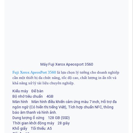
Máy Fuji Xerox Apeosport 3560
Fuji Xerox ApeosPort 3560
là lựa chọn lý tưởng cho doanh nghiệp
cần một thiết bị đa chức năng, tốc độ cao, chất lượng in ấn tốt và
khả năng xử lý tài liệu chuyên nghiệp.
Kiểu máy Để bàn
Bộ nhớ tiêu chuẩn 4GB
Màn hình Màn hình điều khiển cảm ứng màu 7 inch, Hỗ trợ đa
ngôn ngữ (Có hiển thị tiếng Việt), Tích hợp chuẩn NFC, thông
báo âm thanh và hình ảnh.
Dung lượng ổ cứng 128 GB (SSD)
Thời gian khởi động máy 28 giây
Khổ giấy Tối thiểu: A5