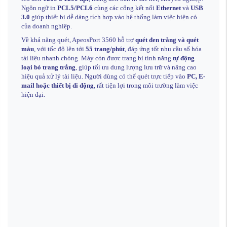
Ngôn ngữ in
PCL5/PCL6
cùng các cổng kết nối
Ethernet
và
USB
3.0
giúp thiết bị dễ dàng tích hợp vào hệ thống làm việc hiện có
của doanh nghiệp.
Về khả năng quét, ApeosPort 3560 hỗ trợ
quét đen trắng và quét
màu
, với tốc độ lên tới
55 trang/phút
, đáp ứng tốt nhu cầu số hóa
tài liệu nhanh chóng. Máy còn được trang bị tính năng
tự động
loại bỏ trang trắng
, giúp tối ưu dung lượng lưu trữ và nâng cao
hiệu quả xử lý tài liệu. Người dùng có thể quét trực tiếp vào
PC, E-
mail hoặc thiết bị di động
, rất tiện lợi trong môi trường làm việc
hiện đại.