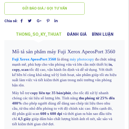
GỬI BÁO GIÁ / GỌI TƯ VẤN
Chia sẻ:
THONG_SO_KY_THUAT
ĐÁNH GIÁ
BÌNH LUẬN
Mô tả sản phẩm máy Fuji Xerox ApeosPort 3560
Fuji Xerox ApeosPort 3560
là dòng
máy photocopy
đa chức năng
mạnh mẽ, phù hợp cho văn phòng vừa và lớn cần một thiết bị
in,
copy, scan
tốc độ cao, vận hành ổn định và dễ sử dụng. Với thiết
kế bền bỉ cùng khả năng xử lý linh hoạt, sản phẩm giúp tối ưu hiệu
suất làm việc và tiết kiệm thời gian trong môi trường văn phòng
bận rộn.
Máy hỗ trợ
copy liên tục 35 bản/phút
, cho tốc độ xử lý nhanh
chóng các tài liệu số lượng lớn. Tính năng
thu phóng từ 25% đến
400%
cho phép người dùng dễ dàng sao chép tài liệu theo nhu
cầu, từ thu nhỏ đến phóng to với độ chính xác cao. Bên cạnh đó,
độ phân giải scan
600 x 600 dpi
và thời gian ra bản sao đầu tiên
chỉ
4,5 giây
giúp đảm bảo chất lượng hình ảnh rõ nét, sắc sảo và
tiết kiệm thời gian chờ đợi.