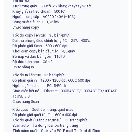
Tối đa: A3
Trữ lượng giấy 500 tờ x 2 khay; khay tay 96 tờ
Khay giấy ra tiêu chuẩn 500 tờ
Nguồn cung cấp AC220-240V (±10%)
Công suất tiêu thụ 1,76 kW
Chức năng copy
Tốc độ copy liên tục 35 bản/phút
Dải thu phóng điều chỉnh từng 1% 25% - 400%
Độ phân giải Scan 600 x 600 dpi
Thời gian copy bản đầu tiên 4,5 giây
Bộ nạp và đảo bản gốc 110 tờ
Bộ đảo bản sao Có sẵn
Chức năng in
Tốc độ in liên tục 35 bản/phút
Độ phân giải in 1200 x 1200 dpi, 600 x 600 dpi
Ngôn ngữ in chuẩn PCL5/PCL6
Giao diện kết nối Ethernet 1000BASE-T/ 100BASE-TX/10BASE-
T; USB 3.0
Chức năng Scan
Kiểu quét Quét đen trắng, quét màu
Độ phân giải quét tối đa 600 x 600 dpi
Tốc độ quét (Trắng đen/màu) 55 trang/phút
Scan auto Tự động loại bỏ trang trắng
Tính năng quét Quét vào PC, E-mail,Thiết bị di động