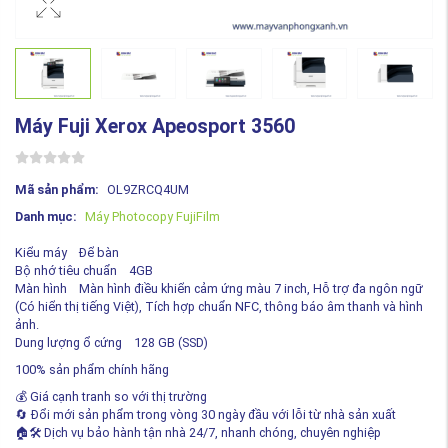
Máy Fuji Xerox Apeosport 3560
Mã sản phẩm:
OL9ZRCQ4UM
Danh mục:
Máy Photocopy FujiFilm
Kiểu máy Để bàn
Bộ nhớ tiêu chuẩn 4GB
Màn hình Màn hình điều khiển cảm ứng màu 7 inch, Hỗ trợ đa ngôn ngữ
(Có hiển thị tiếng Việt), Tích hợp chuẩn NFC, thông báo âm thanh và hình
ảnh.
Dung lượng ổ cứng 128 GB (SSD)
100% sản phẩm chính hãng
💰 Giá cạnh tranh so với thị trường
🔄 Đổi mới sản phẩm trong vòng 30 ngày đầu với lỗi từ nhà sản xuất
🏠🛠️ Dịch vụ bảo hành tận nhà 24/7, nhanh chóng, chuyên nghiệp