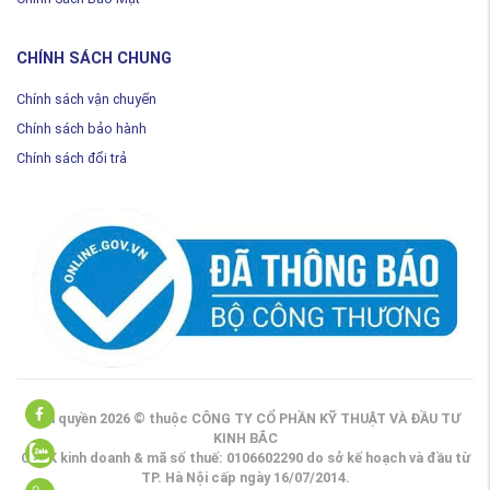
CHÍNH SÁCH CHUNG
Chính sách vận chuyển
Chính sách bảo hành
Chính sách đổi trả
ger
Bản quyền 2026 © thuộc CÔNG TY CỔ PHẦN KỸ THUẬT VÀ ĐẦU TƯ
KINH BẮC
GPDK kinh doanh & mã số thuế: 0106602290 do sở kế hoạch và đầu từ
TP. Hà Nội cấp ngày 16/07/2014.