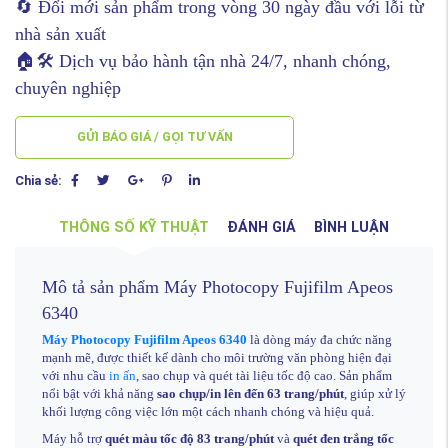
🔄 Đổi mới sản phẩm trong vòng 30 ngày đầu với lỗi từ
nhà sản xuất
🏠🛠️ Dịch vụ bảo hành tận nhà 24/7, nhanh chóng,
chuyên nghiệp
GỬI BÁO GIÁ / GỌI TƯ VẤN
Chia sẻ:
THÔNG SỐ KỸ THUẬT
ĐÁNH GIÁ
BÌNH LUẬN
Mô tả sản phẩm Máy Photocopy Fujifilm Apeos
6340
Máy Photocopy Fujifilm Apeos 6340
là dòng máy đa chức năng
mạnh mẽ, được thiết kế dành cho môi trường văn phòng hiện đại
với nhu cầu
in ấn
, sao chụp và quét tài liệu tốc độ cao. Sản phẩm
nổi bật với khả năng
sao chụp/in lên đến 63 trang/phút
, giúp xử lý
khối lượng công việc lớn một cách nhanh chóng và hiệu quả.
Máy hỗ trợ
quét màu tốc độ 83 trang/phút
và
quét đen trắng tốc