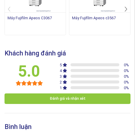
Máy Fujifilm Apeos C3067
Máy Fujifilm Apeos c3567
Khách hàng đánh giá
5.0
5
0
%
4
0
%
3
0
%
2
0
%
1
0
%
Đánh giá và nhận xét
Bình luận