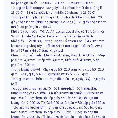
Độ phân giải in ấn 1.200 x 1.200 dpi 1.200 x 1.200 dpi
Thời gian khởi động*2 32 giây hoặc ít hơn (nhiệt độ phòng là
23 độ C) 32 giây hoặc ít hơn (nhiệt độ phòng là 23 độ C)
Thời gian khôi phục (Thời gian khôi phục từ Chế độ nghỉ) 20
giây hoặc ít hơn (nhiệt độ phòng là 23 độ C) 20 giây hoặc ít hơn
(nhiệt độ phòng là 23 độ C)
Khổ giấy bản gốc Tối đa A4, Letter, Legal cho cả Tờ bản in và
Sách Tối đa A4, Letter, Legal cho cả Tờ bản in và Sách
Khổ giấy Tối đa A4, Letter, Legal; Tối thiểu A6*3 [64 x 127 mm
khi sử dụng Khay tay] Tối đa A4, Letter, Legal; Tối thiểu A6*3
[64 x 127 mm khi sử dụng Khay tay]
Chiều rộng mất hình Mép trên 4,0 mm, Mép dưới 4,0 mm, Mép
phải/trái 4,0 mm Mép trên 4,0 mm, Mép dưới 4,0 mm, Mép
phải/trái 4,0 mm
Trọng lượng giấy*4 Khay giấy 60 - 220 gsm; Khay tay 60 - 220
gsm Khay giấy 60 - 220 gsm; Khay tay 60 - 220 gsm
Thời gian cho ra bản sao chụp đầu tiên 6,0 giây (A4) 6,0 giây
(A4)
Tốc độ sao chụp liên tục*5 63 trang/phút 63 trang/phút
Dung lượng khay giấy*6 Chuẩn Khay tiêu chuẩn: 550 tờ; Khay
tay: 150 tờ; Tùy chọn Bộ cấp giấy 550 tờ: 550 tờ; Bộ nạp trữ
lượng lớn: 2.000 tờ; Tối đa 3.250 tờ [Chuẩn + Bộ cấp giấy 550 tờ
+ Bộ nạp trữ lượng lớn] Chuẩn Khay tiêu chuẩn: 550 tờ; Khay
tay: 150 tờ; Tùy chọn Bộ cấp giấy 550 tờ: 550 tờ; Bộ nạp trữ
lượng lớn: 2.000 tờ; Tối đa 3.250 tờ [Chuẩn + Bộ cấp giấy 550 tờ