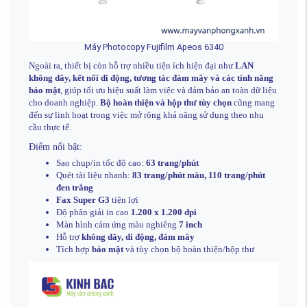
Máy Photocopy Fujifilm Apeos 6340
Ngoài ra, thiết bị còn hỗ trợ nhiều tiện ích hiện đại như
LAN
không dây, kết nối di động, tương tác đám mây và các tính năng
bảo mật
, giúp tối ưu hiệu suất làm việc và đảm bảo an toàn dữ liệu
cho doanh nghiệp.
Bộ hoàn thiện và hộp thư tùy chọn
cũng mang
đến sự linh hoạt trong việc mở rộng khả năng sử dụng theo nhu
cầu thực tế.
Điểm nổi bật:
Sao chụp/in tốc độ cao:
63 trang/phút
Quét tài liệu nhanh:
83 trang/phút màu, 110 trang/phút
đen trắng
Fax Super G3
tiện lợi
Độ phân giải in cao
1.200 x 1.200 dpi
Màn hình cảm ứng màu nghiêng
7 inch
Hỗ trợ
không dây, di động, đám mây
Tích hợp
bảo mật
và tùy chọn bộ hoàn thiện/hộp thư