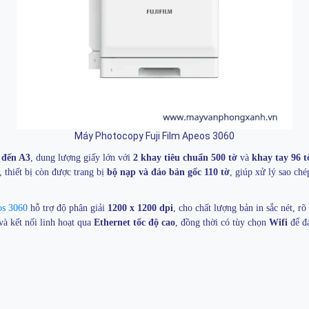
Máy Photocopy Fuji Film Apeos 3060
 đến A3
, dung lượng giấy lớn với
2 khay tiêu chuẩn 500 tờ
và
khay tay 96 t
, thiết bị còn được trang bị
bộ nạp và đảo bản gốc 110 tờ
, giúp xử lý sao ch
os 3060
hỗ trợ độ phân giải
1200 x 1200 dpi
, cho chất lượng bản in sắc nét, r
à kết nối linh hoạt qua
Ethernet tốc độ cao
, đồng thời có tùy chọn
Wifi
để đá