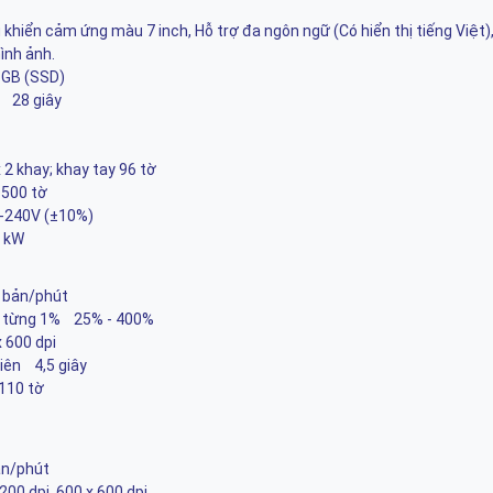
 khiển cảm ứng màu 7 inch, Hỗ trợ đa ngôn ngữ (Có hiển thị tiếng Việt)
ình ảnh.
 GB (SSD)
́y 28 giây
x 2 khay; khay tay 96 tờ
 500 tờ
-240V (±10%)
6 kW
0 bản/phút
̉nh từng 1% 25% - 400%
x 600 dpi
tiên 4,5 giây
 110 tờ
bản/phút
1200 dpi, 600 x 600 dpi