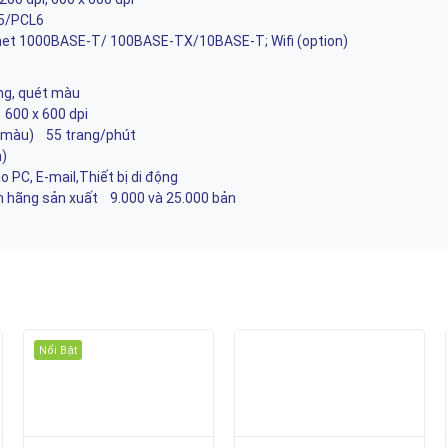
L5/PCL6
hernet 1000BASE-T/ 100BASE-TX/10BASE-T; Wifi (option)
ng, quét màu
đa 600 x 600 dpi
n/màu) 55 trang/phút
)
 PC, E-mail,Thiết bị di động
n hãng sản xuất 9.000 và 25.000 bản
i
Nổi Bật