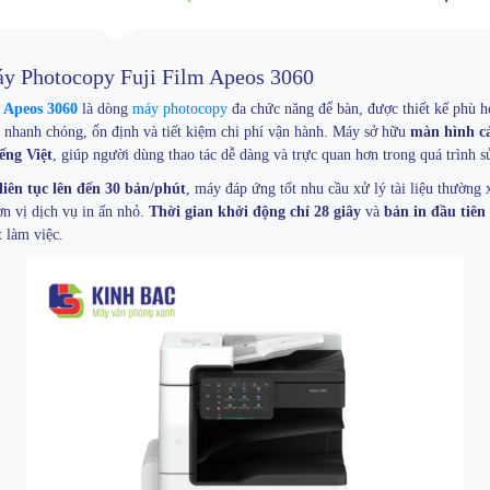
y Photocopy Fuji Film Apeos 3060
 Apeos 3060
là dòng
máy photocopy
đa chức năng để bàn, được thiết kế phù h
nhanh chóng, ổn định và tiết kiệm chi phí vận hành. Máy sở hữu
màn hình c
iếng Việt
, giúp người dùng thao tác dễ dàng và trực quan hơn trong quá trình s
 liên tục lên đến 30 bản/phút
, máy đáp ứng tốt nhu cầu xử lý tài liệu thường 
ơn vị dịch vụ in ấn nhỏ.
Thời gian khởi động chỉ 28 giây
và
bản in đầu tiên 
t làm việc.