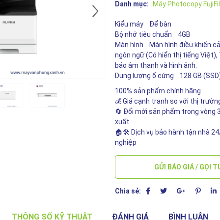
Danh mục:
Máy Photocopy FujiFi
Kiểu máy Để bàn
Bộ nhớ tiêu chuẩn 4GB
Màn hình Màn hình điều khiển c
ngôn ngữ (Có hiển thị tiếng Việt)
báo âm thanh và hình ảnh.
Dung lượng ổ cứng 128 GB (SSD
100% sản phẩm chính hãng
💰 Giá cạnh tranh so với thị trườn
🔄 Đổi mới sản phẩm trong vòng 3
xuất
🏠🛠️ Dịch vụ bảo hành tận nhà 2
nghiệp
GỬI BÁO GIÁ / GỌI 
Chia sẻ:
THÔNG SỐ KỸ THUẬT
ĐÁNH GIÁ
BÌNH LUẬN