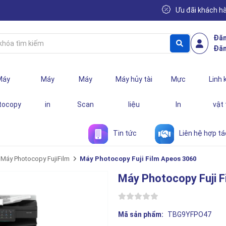
Ưu đãi khách h
Đăn
Đăn
Máy
Máy
Máy
Máy hủy tài
Mực
Linh 
tocopy
in
Scan
liệu
In
vật
Tin tức
Liên hệ hợp tá
Máy Photocopy FujiFilm
Máy Photocopy Fuji Film Apeos 3060
Máy Photocopy Fuji 
Mã sản phẩm:
TBG9YFPO47