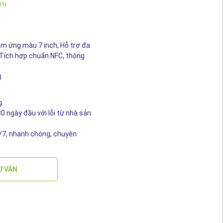
lm
ảm ứng màu 7 inch, Hỗ trợ đa
, Tích hợp chuẩn NFC, thông
)
g
0 ngày đầu với lỗi từ nhà sản
4/7, nhanh chóng, chuyên
TƯ VẤN