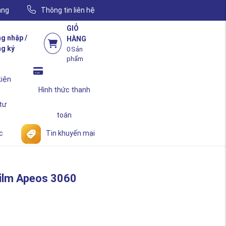
àng
Thông tin liên hệ
GIỎ
g nhập /
HÀNG
g ký
0
Sản
phẩm
kiện
Hình thức thanh
 tư
toán
c
Tin khuyến mại
Film Apeos 3060